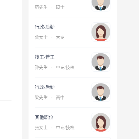
范先生
·
硕士
行政/后勤
曾女士
·
大专
技工/普工
钟先生
·
中专/技校
行政/后勤
梁先生
·
高中
其他职位
张女士
·
中专/技校